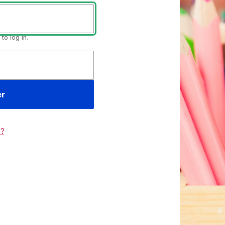
o log in.
 ?