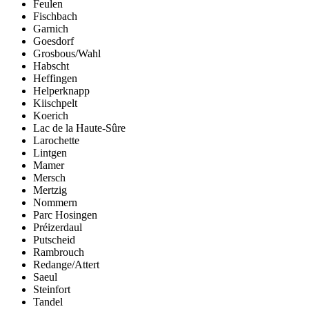
Feulen
Fischbach
Garnich
Goesdorf
Grosbous/Wahl
Habscht
Heffingen
Helperknapp
Kiischpelt
Koerich
Lac de la Haute-Sûre
Larochette
Lintgen
Mamer
Mersch
Mertzig
Nommern
Parc Hosingen
Préizerdaul
Putscheid
Rambrouch
Redange/Attert
Saeul
Steinfort
Tandel