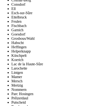
Colmar-Berg
Consdorf
Ell
Esch-sur-Sûre
Ettelbruck
Feulen
Fischbach
Garnich
Goesdorf
Grosbous/Wahl
Habscht
Heffingen
Helperknapp
Kiischpelt
Koerich
Lac de la Haute-Sûre
Larochette
Lintgen
Mamer
Mersch
Mertzig
Nommern
Parc Hosingen
Préizerdaul
Putscheid