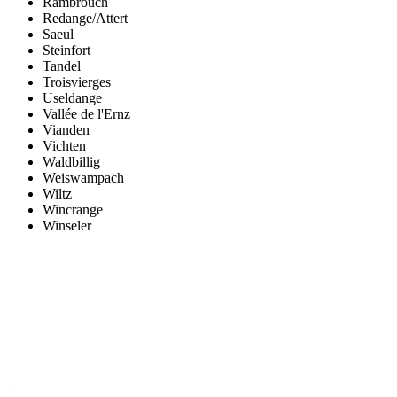
Rambrouch
Redange/Attert
Saeul
Steinfort
Tandel
Troisvierges
Useldange
Vallée de l'Ernz
Vianden
Vichten
Waldbillig
Weiswampach
Wiltz
Wincrange
Winseler