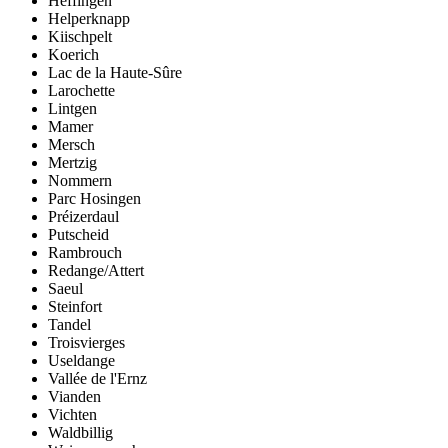
Heffingen
Helperknapp
Kiischpelt
Koerich
Lac de la Haute-Sûre
Larochette
Lintgen
Mamer
Mersch
Mertzig
Nommern
Parc Hosingen
Préizerdaul
Putscheid
Rambrouch
Redange/Attert
Saeul
Steinfort
Tandel
Troisvierges
Useldange
Vallée de l'Ernz
Vianden
Vichten
Waldbillig