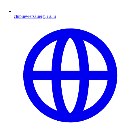
clubuewersauer@i-a.lu