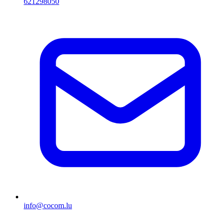
621298050
info@cocom.lu