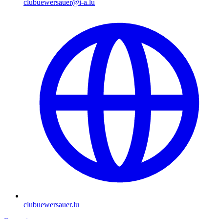
clubuewersauer@i-a.lu
clubuewersauer.lu