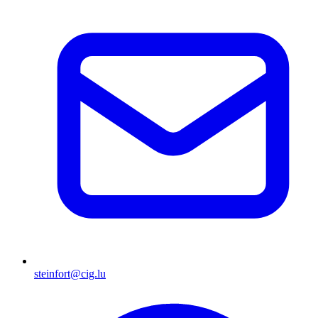
steinfort@cig.lu