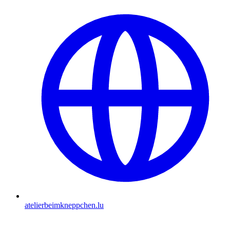
atelierbeimkneppchen.lu