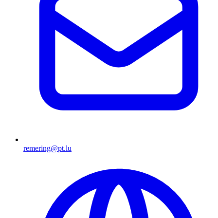
remering@pt.lu