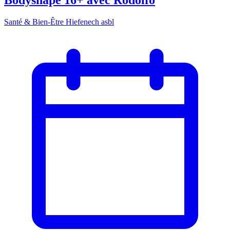
Bodyshape 16+ avec Rodolfo
Santé & Bien-Être Hiefenech asbl