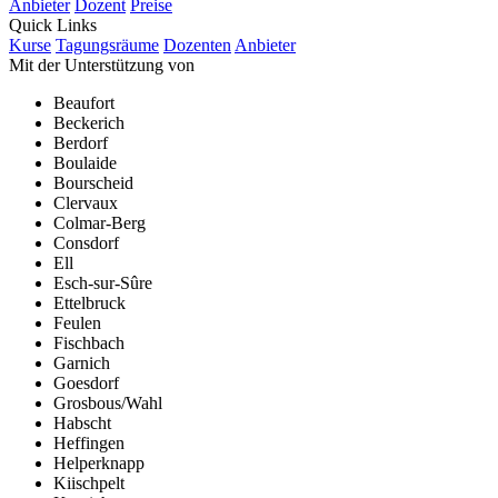
Anbieter
Dozent
Preise
Quick Links
Kurse
Tagungsräume
Dozenten
Anbieter
Mit der Unterstützung von
Beaufort
Beckerich
Berdorf
Boulaide
Bourscheid
Clervaux
Colmar-Berg
Consdorf
Ell
Esch-sur-Sûre
Ettelbruck
Feulen
Fischbach
Garnich
Goesdorf
Grosbous/Wahl
Habscht
Heffingen
Helperknapp
Kiischpelt