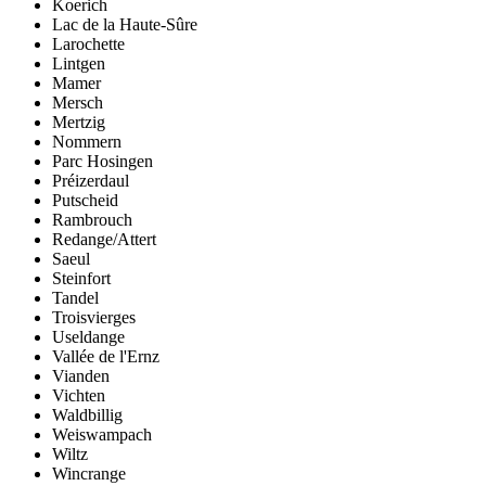
Koerich
Lac de la Haute-Sûre
Larochette
Lintgen
Mamer
Mersch
Mertzig
Nommern
Parc Hosingen
Préizerdaul
Putscheid
Rambrouch
Redange/Attert
Saeul
Steinfort
Tandel
Troisvierges
Useldange
Vallée de l'Ernz
Vianden
Vichten
Waldbillig
Weiswampach
Wiltz
Wincrange