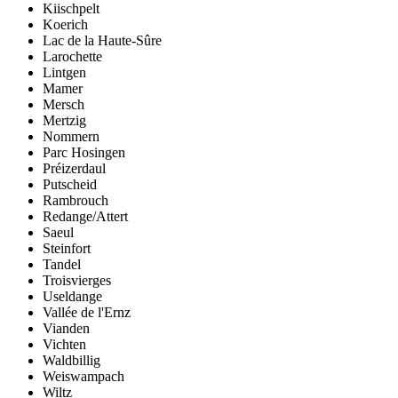
Kiischpelt
Koerich
Lac de la Haute-Sûre
Larochette
Lintgen
Mamer
Mersch
Mertzig
Nommern
Parc Hosingen
Préizerdaul
Putscheid
Rambrouch
Redange/Attert
Saeul
Steinfort
Tandel
Troisvierges
Useldange
Vallée de l'Ernz
Vianden
Vichten
Waldbillig
Weiswampach
Wiltz