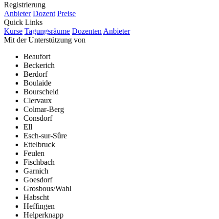
Registrierung
Anbieter
Dozent
Preise
Quick Links
Kurse
Tagungsräume
Dozenten
Anbieter
Mit der Unterstützung von
Beaufort
Beckerich
Berdorf
Boulaide
Bourscheid
Clervaux
Colmar-Berg
Consdorf
Ell
Esch-sur-Sûre
Ettelbruck
Feulen
Fischbach
Garnich
Goesdorf
Grosbous/Wahl
Habscht
Heffingen
Helperknapp