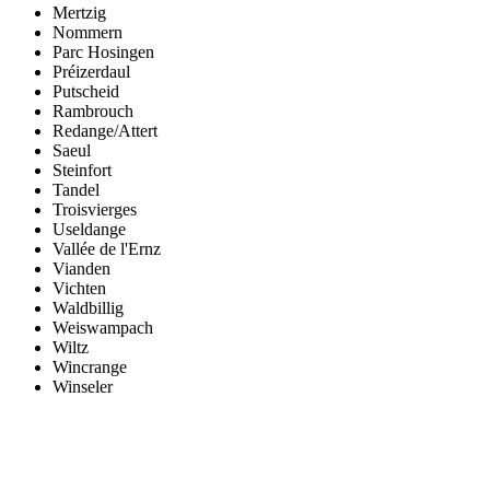
Mertzig
Nommern
Parc Hosingen
Préizerdaul
Putscheid
Rambrouch
Redange/Attert
Saeul
Steinfort
Tandel
Troisvierges
Useldange
Vallée de l'Ernz
Vianden
Vichten
Waldbillig
Weiswampach
Wiltz
Wincrange
Winseler