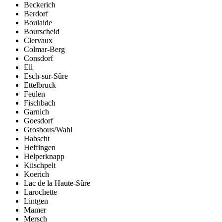
Beckerich
Berdorf
Boulaide
Bourscheid
Clervaux
Colmar-Berg
Consdorf
Ell
Esch-sur-Sûre
Ettelbruck
Feulen
Fischbach
Garnich
Goesdorf
Grosbous/Wahl
Habscht
Heffingen
Helperknapp
Kiischpelt
Koerich
Lac de la Haute-Sûre
Larochette
Lintgen
Mamer
Mersch